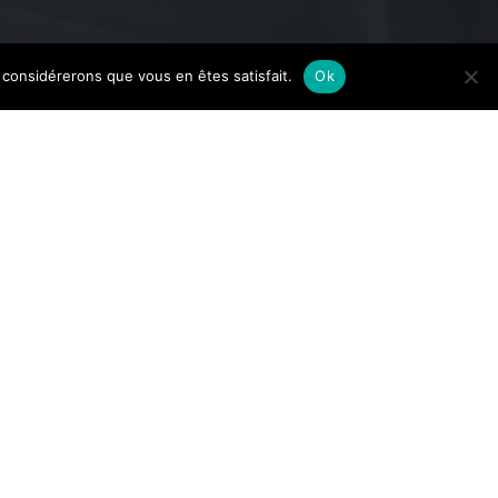
us considérerons que vous en êtes satisfait.
Ok
Comment regarder
les matchs de basket
de l’Euroleague en
2026
Dans le golfe de
Saint-Tropez, les